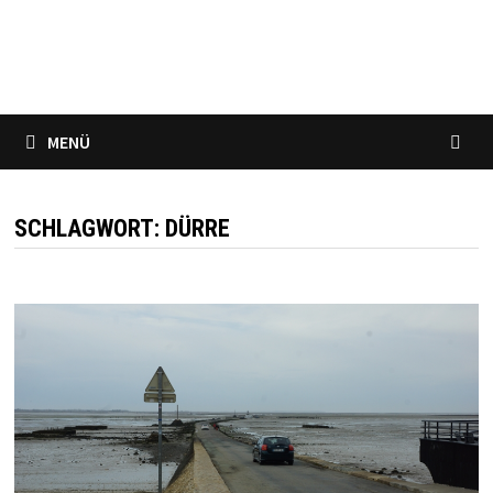
„Der Reisende sieht Dinge, die ihm unterwegs begegnen, der
Tourist sieht das, was er sich vorgenommen hat zu sehen“
(G.K. Chesterton)
MENÜ
SCHLAGWORT:
DÜRRE