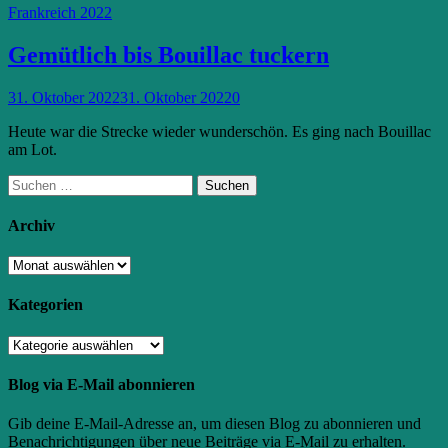
Frankreich 2022
Gemütlich bis Bouillac tuckern
31. Oktober 2022
31. Oktober 2022
0
Heute war die Strecke wieder wunderschön. Es ging nach Bouillac
am Lot.
Suchen
nach:
Archiv
Archiv
Kategorien
Kategorien
Blog via E-Mail abonnieren
Gib deine E-Mail-Adresse an, um diesen Blog zu abonnieren und
Benachrichtigungen über neue Beiträge via E-Mail zu erhalten.