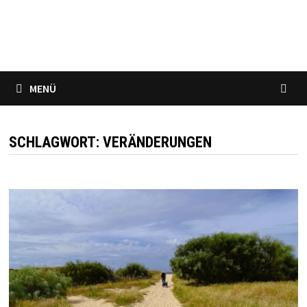
„Der Reisende sieht Dinge, die ihm unterwegs begegnen, der
Tourist sieht das, was er sich vorgenommen hat zu sehen“
(G.K. Chesterton)
MENÜ
SCHLAGWORT:
VERÄNDERUNGEN